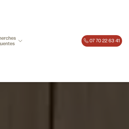
herches
07 70 22 63 41
quentes