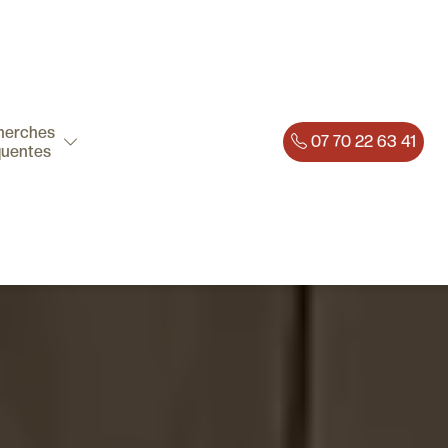
herches
07 70 22 63 41
quentes