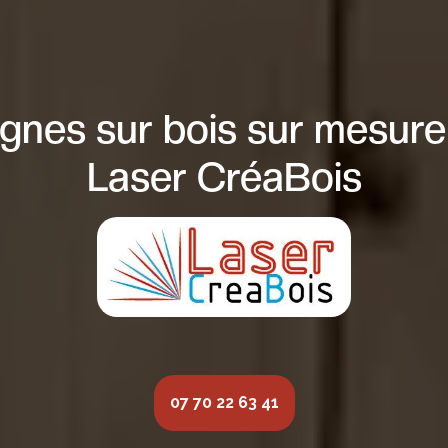
gnes sur bois sur mesure
Laser CréaBois
07 70 22 63 41